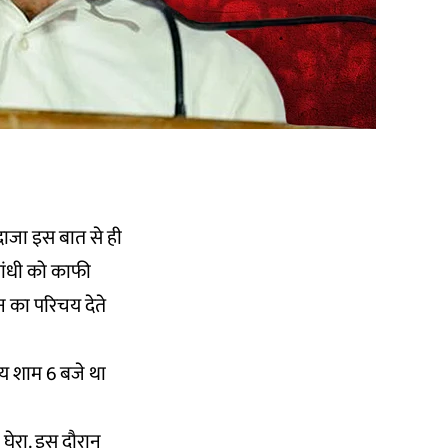
अंदाजा इस बात से ही
गांधी को काफी
न का परिचय देते
मय शाम 6 बजे था
 घेरा. इस दौरान