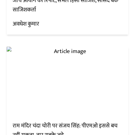
जांच आयोग की रिपोर्ट, संभल हिंसा साजिश, सांसद बर्क
साजिशकर्ता
अवधेश कुमार
राम मंदिर चंदा चोरी पर संजय सिंह: पीएमओ इससे बच