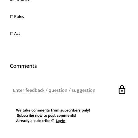
IT Rules
IT Act
Comments
lock
We take comments from subscribers only!
Subscribe now
to post comments!
Already a subscriber?
Login