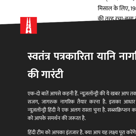
मिसाल के लिए, 198
की तरह रचा-बसा नह
डीडीए फ्लैट्स लंबी
डीडीए फ्लैट हासि
डीडीए के मुताबिक
स्वतंत्र पत्रकारिता यानि न
अब हालात इससे उलट
विशेष तौर पर ये परि
की गारंटी
नरेला के एक प्रॉपर्ट
कि जो बिक चुके है
एक-दो बातें आपसे कहनी हैं. न्यूज़लॉन्ड्री की ये खबर आप 
सजग, जागरुक नागरिक तैयार करना है. इसका आधार स्वतं
न्यूज़लॉन्ड्री हिंदी ने एक अलग रास्ता चुना है. सब्सक्रिप्शन
को आपके समर्थन की जरूरत है.
हिंदी टीम को आपका इंतजार है. क्या आप यह लक्ष्य पूरा करेंग