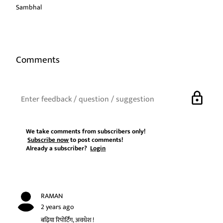
Sambhal
Comments
lock
We take comments from subscribers only!
Subscribe now
to post comments!
Already a subscriber?
Login
RAMAN
2 years ago
बढ़िया रिपोर्टिंग, अवधेश !