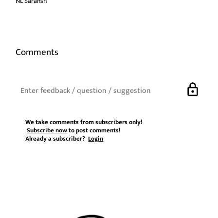
NL Saransh
Comments
lock
We take comments from subscribers only!
Subscribe now
to post comments!
Already a subscriber?
Login