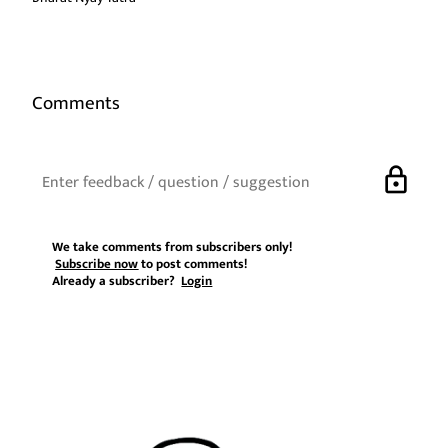
Comments
lock
We take comments from subscribers only!
Subscribe now
to post comments!
Already a subscriber?
Login