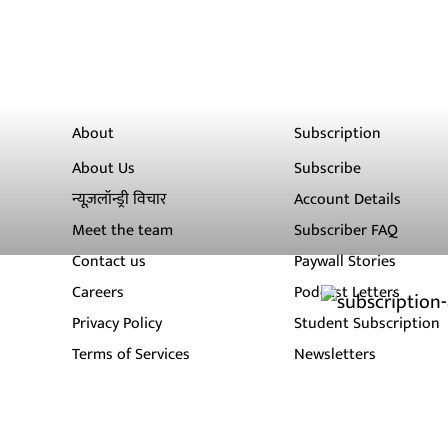
About
Subscription
About Us
Subscribe
न्यूज़लॉन्ड्री विचार
Account Details
Meet the team
Subscriber FAQ
Contact us
Paywall Stories
Careers
Podcast Letters
Privacy Policy
Student Subscription
Terms of Services
Newsletters