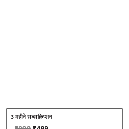
स्वतंत्र पत्रकारिता यानि नागरिकों की आजादी की
गारंटी
एक-दो बातें आपसे कहनी हैं. न्यूज़लॉन्ड्री की ये खबर आप तक
पहुंचाने के पीछे हमारा मकसद एक सजग, जागरुक नागरिक
तैयार करना है. इसका आधार स्वतंत्र और निष्पक्ष पत्रकारिता है,
न्यूज़लॉन्ड्री हिंदी ने एक अलग रास्ता चुना है. सब्सक्रिप्शन का
रास्ता. हमारी सात सदस्यों की टीम को आपके समर्थन की जरूरत
है.
3 महीने सब्सक्रिप्शन
सब्सक्राइब करें
₹900
₹499