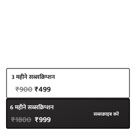
तैयार करना है. इसका आधार स्वतंत्र और निष्पक्ष पत्रकारिता है,
न्यूज़लॉन्ड्री हिंदी ने एक अलग रास्ता चुना है. सब्सक्रिप्शन का
रास्ता. हमारी सात सदस्यों की टीम को आपके समर्थन की जरूरत
है.
3 महीने सब्सक्रिप्शन
सब्सक्राइब करें
₹900
₹499
6 महीने सब्सक्रिप्शन
सब्सक्राइब करें
₹1800
₹999