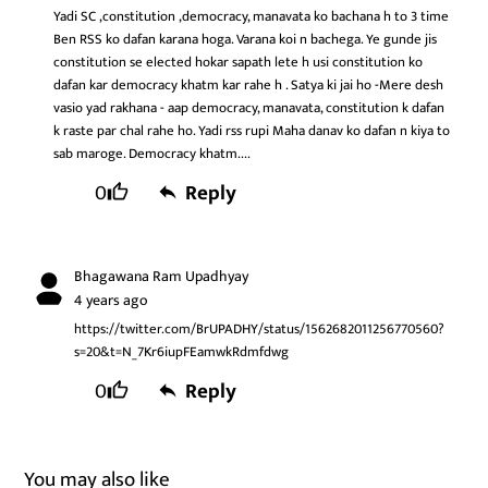
Yadi SC ,constitution ,democracy, manavata ko bachana h to 3 time
Ben RSS ko dafan karana hoga. Varana koi n bachega. Ye gunde jis
constitution se elected hokar sapath lete h usi constitution ko
dafan kar democracy khatm kar rahe h . Satya ki jai ho -Mere desh
vasio yad rakhana - aap democracy, manavata, constitution k dafan
k raste par chal rahe ho. Yadi rss rupi Maha danav ko dafan n kiya to
sab maroge. Democracy khatm....
0
Reply
Bhagawana Ram Upadhyay
4 years ago
https://twitter.com/BrUPADHY/status/1562682011256770560?
s=20&t=N_7Kr6iupFEamwkRdmfdwg
0
Reply
You may also like