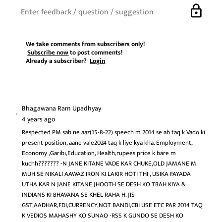
lock
We take comments from subscribers only!
Subscribe now
to post comments!
Already a subscriber?
Login
Bhagawana Ram Upadhyay
4 years ago
Respected PM sab ne aaz(15-8-22) speech m 2014 se ab taq k Vado ki
present position, aane vale2024 taq k liye kya kha. Employment,
Economy ,Garibi,Education, Health,rupees price k bare m
kuchh??????? -N JANE KITANE VADE KAR CHUKE,OLD JAMANE M
MUH SE NIKALI AAWAZ IRON KI LAKIR HOTI THI , USIKA FAYADA
UTHA KAR N JANE KITANE JHOOTH SE DESH KO TBAH KIYA &
INDIANS KI BHAVANA SE KHEL RAHA H. JIS
GST,AADHAR,FDI,CURRENCY,NOT BANDI,CBI USE ETC PAR 2014 TAQ
K VEDIOS MAHASHY KO SUNAO -RSS K GUNDO SE DESH KO