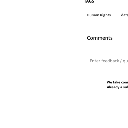
TAGS
Human Rights
data
Comments
We take com
Already a su