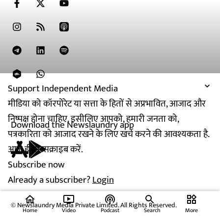
Support Independent Media
मीडिया को कॉरपोरेट या सत्ता के हितों से अप्रभावित, आजाद और
निष्पक्ष होना चाहिए. इसीलिए आपको, हमारी जनता को,
Download the Newslaundry app
पत्रकारिता को आजाद रखने के लिए खर्च करने की आवश्यकता है.
आज ही सब्सक्राइब करें.
Subscribe now
Already a subscriber?
Login
home
ondemand_video
podcasts
widgets
© Newslaundry Media Private Limited. All Rights Reserved.
Home
Video
Podcast
Search
More