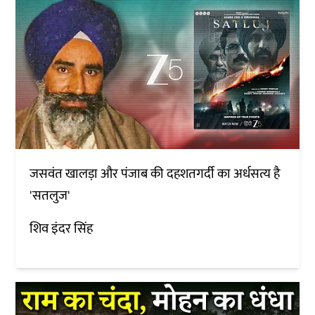
जसवंत खालड़ा और पंजाब की दहशतगर्दी का अर्धसत्य है
'सतलुज'
शिव इंदर सिंह