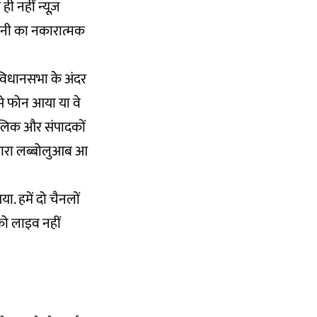
ी नहीं न्यूज़
डानी का नकारात्मक
 विधानसभा के अंदर
से फोन आया या वे
ालिक और संपादकों
 सारा लब्बोलुआब आ
. हमें दो चैनलों
को लाइव नहीं