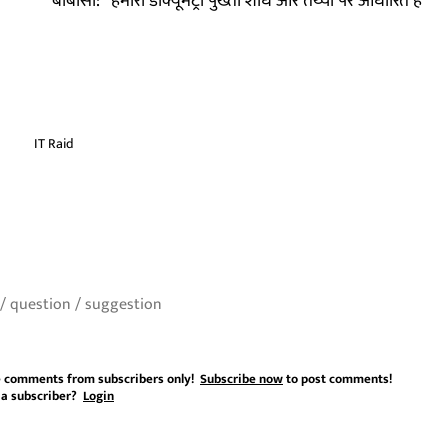
बीबीसी: ‘‘हमारी डॉक्यूमेंट्री पुख्ता शोध और तथ्यों पर आधारित है’’
IT Raid
 comments from subscribers only!
Subscribe now
to post comments!
 a subscriber?
Login