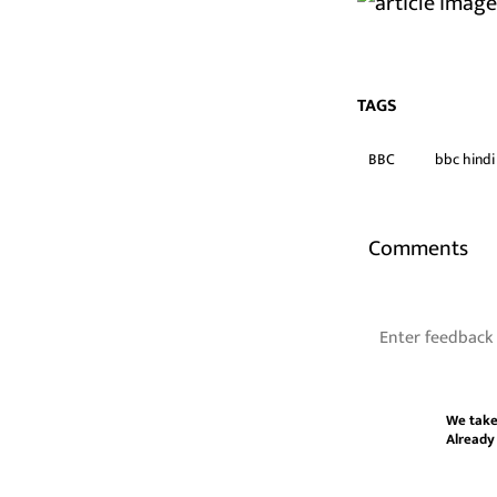
TAGS
BBC
bbc hindi
Comments
We take
Already