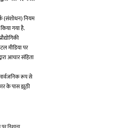
र्क (संशोधन) नियम
किया गया है.
रौद्योगिकी
िटल मीडिया पर
्वारा आचार संहिता
ं सार्वजनिक रूप से
रकार के पास झूठी
या पर निशाना