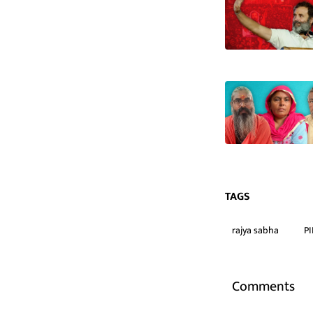
TAGS
rajya sabha
PI
Comments