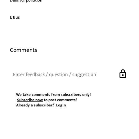
Delhi Air pollution
E Bus
Comments
lock
We take comments from subscribers only!
Subscribe now
to post comments!
Already a subscriber?
Login