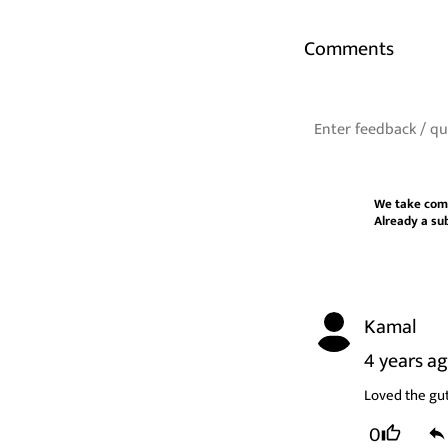
Comments
We take com
Already a su
Kamal
4 years a
Loved the gut
0