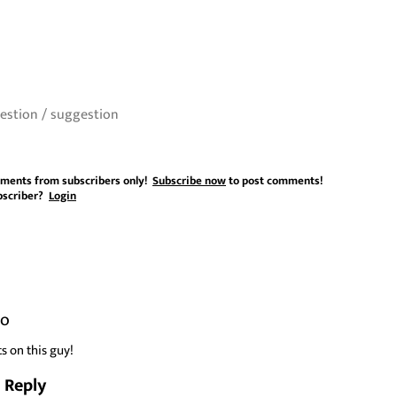
ments from subscribers only!
Subscribe now
to post comments!
bscriber?
Login
go
s on this guy!
Reply