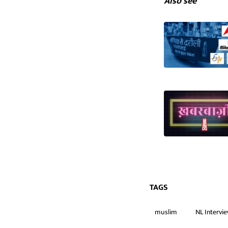
Also see
TAGS
muslim
NL Intervi