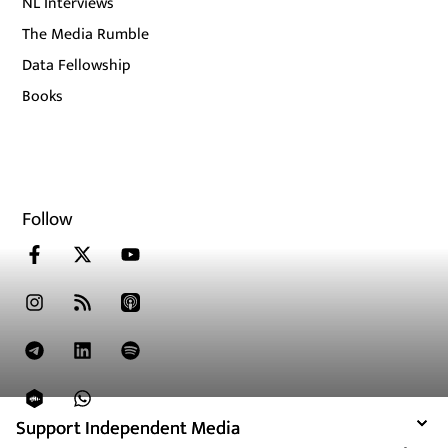
NL Interviews
The Media Rumble
Data Fellowship
Books
Follow
Support Independent Media
Support Independent Media