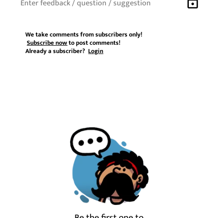
lock
We take comments from subscribers only!
Subscribe now
to post comments!
Already a subscriber?
Login
Be the first one to