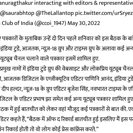
anuragthakur
interacting with editors & representativ
@saurabhtop
@TheLallantop
pic.twitter.com/urSrye
 Club of India (@ccoi_1947)
May 30, 2022
 पत्रकारों के मुताबिक उन्हें दो दिन पहले शनिवार को इस बैठक के बार
डिया टुडे, आजतक, न्यूज़-18 ग्रुप और टाइम्स ग्रुप के अलावा कई अन्य स
र यूट्यूब चैनल चलाने वाले पत्रकार इसमें शामिल हुए.
प्रमुख नामों में इंडिया टुडे ग्रुप की वेबसाइट और लोकप्रिय यूट्यूब च
दी, आजतक डिजिटल के एग्जीक्यूटिव एडिटर पाणिनि आनंद, इंडिया टुडे
 दीप हल्दर, न्यूज़-18 के ग्रुप एडिटर बृजेश सिंह, नवभारत टाइम्स क
डिजिटल के एडिटर प्रभाष झा समेत कई अन्य यूट्यूब पत्रकार शामिल हुए
इस बैठक में हुई बातचीत को लेकर वहां मौजूद कई पत्रकारों से बात की. 
टर कहते हैं, “बैठक में ऑफ द रिकार्ड बातचीत हुई इसलिए मैं इस पर
िकार्ड होती तो वो लोग कोई प्रेस कांफ्रेंस करते.”