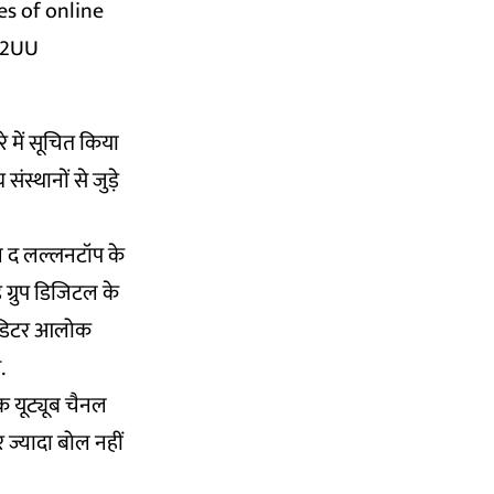
es of online
z2UU
े में सूचित किया
ंस्थानों से जुड़े
ैनल द लल्लनटॉप के
 ग्रुप डिजिटल के
े एडिटर आलोक
.
एक यूट्यूब चैनल
 ज्यादा बोल नहीं