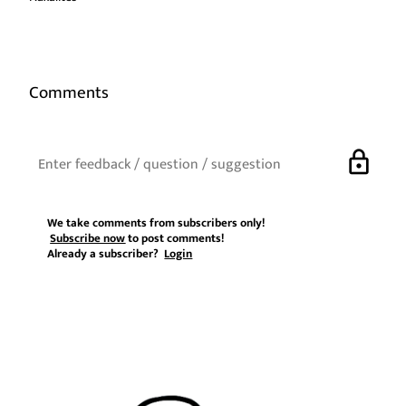
Comments
lock
We take comments from subscribers only!
Subscribe now
to post comments!
Already a subscriber?
Login