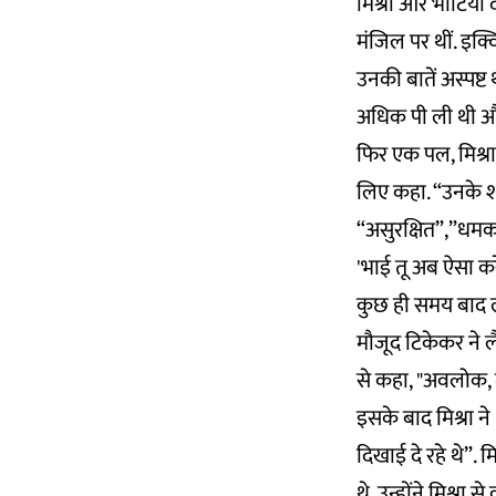
मिश्रा और भाटिया द
मंजिल पर थीं. इक्
उनकी बातें अस्पष्ट 
अधिक पी ली थी और
फिर एक पल, मिश्र
लिए कहा. “उनके शब्
“असुरक्षित”,”धमका
'भाई तू अब ऐसा करे
कुछ ही समय बाद लै
मौजूद टिकेकर ने ल
से कहा, "अवलोक, मै
इसके बाद मिश्रा ने
दिखाई दे रहे थे”.
थे. उन्होंने मिश्र