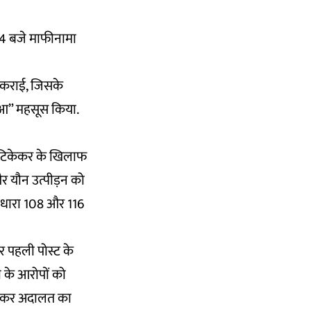
34 बजे माफीनामा
ज कराई, जिसके
 हुआ” महसूस किया.
्णा टिकेकर के खिलाफ
और यौन उत्पीड़न को
 धारा 108 और 116
पर पहली पोस्ट के
या के आरोपों को
 लेकर अदालत का