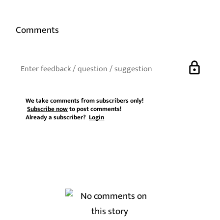
Comments
lock
We take comments from subscribers only!
Subscribe now
to post comments!
Already a subscriber?
Login