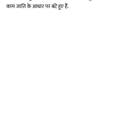
काम जाति के आधार पर बंटे हुए हैं.
स्वतंत्र पत्रकारिता यानि नागरिकों की आजादी की
गारंटी
एक-दो बातें आपसे कहनी हैं. न्यूज़लॉन्ड्री की ये खबर आप तक
पहुंचाने के पीछे हमारा मकसद एक सजग, जागरुक नागरिक
तैयार करना है. इसका आधार स्वतंत्र और निष्पक्ष पत्रकारिता है,
न्यूज़लॉन्ड्री हिंदी ने एक अलग रास्ता चुना है. सब्सक्रिप्शन का
रास्ता. हमारी सात सदस्यों की टीम को आपके समर्थन की जरूरत
है.