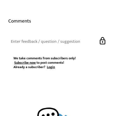
Comments
lock
We take comments from subscribers only!
Subscribe now
to post comments!
Already a subscriber?
Login