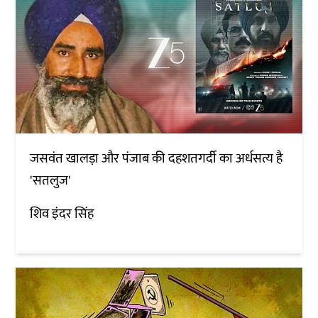
जसवंत खालड़ा और पंजाब की दहशतगर्दी का अर्धसत्य है
'सतलुज'
शिव इंदर सिंह