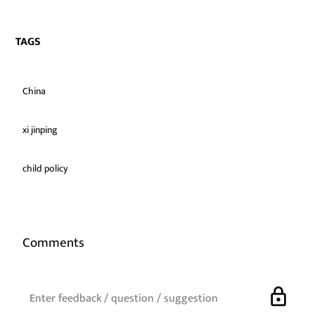
TAGS
China
xi jinping
child policy
Comments
lock