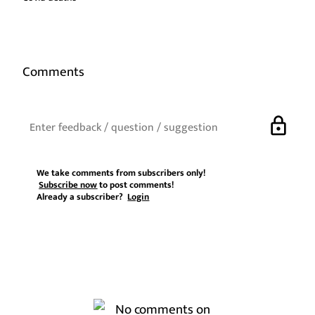
Comments
lock
We take comments from subscribers only!
Subscribe now
to post comments!
Already a subscriber?
Login