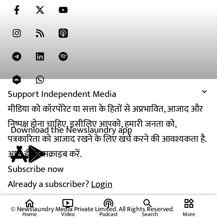
Support Independent Media
मीडिया को कॉरपोरेट या सत्ता के हितों से अप्रभावित, आजाद और
निष्पक्ष होना चाहिए. इसीलिए आपको, हमारी जनता को,
Download the Newslaundry app
पत्रकारिता को आजाद रखने के लिए खर्च करने की आवश्यकता है.
आज ही सब्सक्राइब करें.
Subscribe now
Already a subscriber?
Login
home
ondemand_video
podcasts
widgets
© Newslaundry Media Private Limited. All Rights Reserved.
Home
Video
Podcast
Search
More