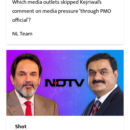
Which media outlets skipped Kejriwal’s
comment on media pressure ‘through PMO
official’?
NL Team
Shot