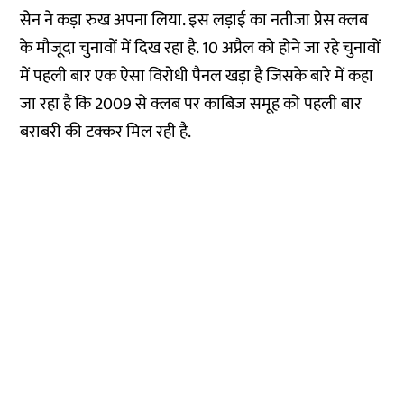
सेन ने कड़ा रुख अपना लिया. इस लड़ाई का नतीजा प्रेस क्लब
के मौजूदा चुनावों में दिख रहा है. 10 अप्रैल को होने जा रहे चुनावों
में पहली बार एक ऐसा विरोधी पैनल खड़ा है जिसके बारे में कहा
जा रहा है कि 2009 से क्लब पर काबिज समूह को पहली बार
बराबरी की टक्कर मिल रही है.
स्वतंत्र पत्रकारिता यानि नागरिकों की आजादी की
गारंटी
एक-दो बातें आपसे कहनी हैं. न्यूज़लॉन्ड्री की ये खबर आप तक
पहुंचाने के पीछे हमारा मकसद एक सजग, जागरुक नागरिक
तैयार करना है. इसका आधार स्वतंत्र और निष्पक्ष पत्रकारिता है,
न्यूज़लॉन्ड्री हिंदी ने एक अलग रास्ता चुना है. सब्सक्रिप्शन का
रास्ता. हमारी सात सदस्यों की टीम को आपके समर्थन की जरूरत