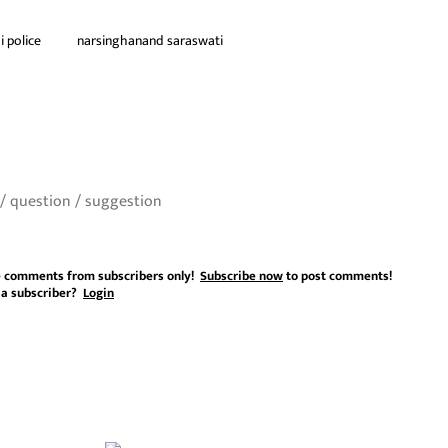
i police
narsinghanand saraswati
 comments from subscribers only!
Subscribe now
to post comments!
 a subscriber?
Login