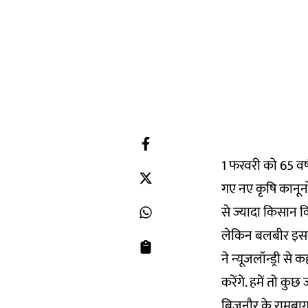
1 फरवरी को 65 वर्
गए नए कृषि कानूनो
से ज्यादा किसान क
लेकिन बलबीर इससे
ने न्यूजलॉन्ड्री स
करेंगे. हमें तो कु
बिजनौर के रामबाग म