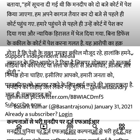
बताया, ‘‘हमें सूचना दी गई थी कि मनदीप को दो बजे कोर्ट में पेश
किया जाएगा. हम अपने कागज तैयार कर दो बजे से पहले ही
कोर्ट पहुंच गए. हमारे पहुंचने से पहले ही उन्हें कोर्ट में पेश कर
दिया गया और न्यायिक हिरासत में भेज दिया गया. बिना डिफेंस
के वकील के कोर्ट में पेश करना गलत है. यह आरोपी का हक़
होता है कि पेशी के वक़्त उसका वकील मौजूद रहे. हालांकि हमने
Support Independent Media
जमानत के लिए आवदेन दे दिया है जिसपर सोमवार को सुनवाई
मीडिया को कॉरपोरेट या सत्ता के हितों से अप्रभावित, आजाद और
होगी.’’
निष्पक्ष होना चाहिए. इसीलिए आपको, हमारी जनता को,
पत्रकारिता को आजाद रखने के लिए खर्च करने की आवश्यकता है.
मनदीप को तिहाड़ जेल लेकर गई पुलिस...
@newslaundry
आज ही सब्सक्राइब करें.
@nlhindi
pic.twitter.com/BBWIACDmf5
Subscribe now
— Basant kumar (@Basantrajsonu)
January 31, 2021
Already a subscriber?
Login
कल्पनाओं से भरी मनदीप पर दर्ज एफआईआर
home
ondemand_video
podcasts
widgets
मनदीप पुनिया पर दर्ज एफआईआर कल्पनाओं से भरी हुई है. यह
Home
Video
Podcast
Search
More