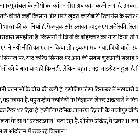
िलाफ पूर्वांचल के लोगों का कॉमन सेंस अब काम करने लगा है. उन
ते-बीतते कहीं किसान और छोटे खुदरा कारोबारी रिलायंस के स्‍टोर न
 भारत की कंपनियां हैं. फेसबुक और उसका व्हाट्सएप अमेरिकी. रिल
ोबारी समझौता है. किसानों ने जियो के बहिष्‍कार का नारा दिया, त
ट्सएप ने नयी नीति का एलान किया तो हड़कम्‍प मच गया. जियो वाले ए
ले सिग्‍नल पर. याद करिए सिग्‍नल पर आने की सबसे शुरुआती सलाह 
 लोगों को ये बात याद हो कि नहीं, लेकिन बहुत तगड़ा माइग्रेशन हुआ है. 
ं घटनाओं के बीच की कड़ी है. इसीलिए जैसा दिसम्‍बर में अखबारों 
, वह कायम है. बहुराष्‍ट्रीय कंपनियों के विज्ञापन लेकर अखबारों ने
 का टेंडर भर दिया है. इसीलिए दैनिक जागरण दिल्‍ली के गाज़ीपुर बॉर्
ीलता के साथ “दस्‍तरख्‍वान” बता रहा है. शीर्षक देखिए,
ये ख़बर
11 जनव
 से आंदोलन में रुक रहे किसान’’.