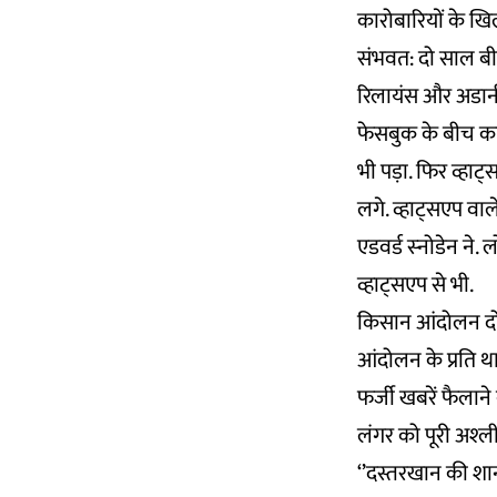
कारोबारियों के ख
संभवत: दो साल बीत
रिलायंस और अडानी
फेसबुक के बीच कार
भी पड़ा. फिर व्हा
लगे. व्हाट्सएप वा
एडवर्ड स्‍नोडेन ने.
व्हाट्सएप से भी.
किसान आंदोलन दोनो
आंदोलन के प्रति था
फर्जी खबरें फैलाने
लंगर को पूरी अश्‍ल
‘’दस्तरखान की शान