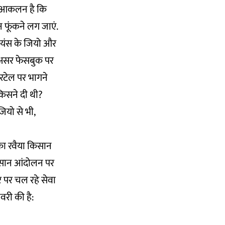
का आकलन है कि
 फूंकने लग जाएं.
ायंस के जियो और
ो असर फेसबुक पर
यरटेल पर भागने
किसने दी थी?
जियो से भी,
का रवैया किसान
 किसान आंदोलन पर
डर पर चल रहे सेवा
री की है: