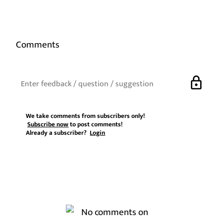
Comments
lock
We take comments from subscribers only!
Subscribe now
to post comments!
Already a subscriber?
Login