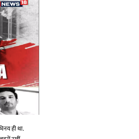
भिनय ही था.