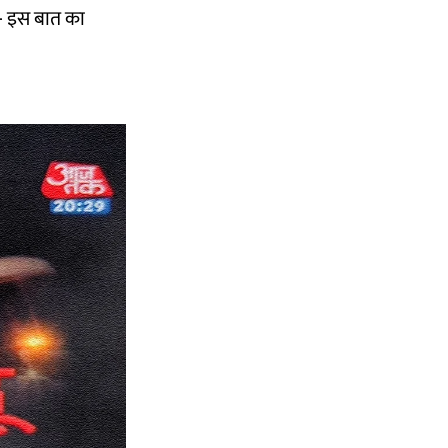
'- इस बात का