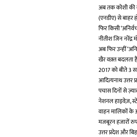
अब तक कोशी की बाढ़
(एनडीए) से बाहर ह
फिर किसी ‘अनिर्वच
नीतीश जिन नरेंद्र 
अब फिर उन्हीं ‘अनि
खैर वक़्त बदलता है
2017 को बीते 3 साल ह
आदित्यनाथ उत्तर प्रदेश
पचास दिनों से ज़्
नेशनल हाइवेज़, स्टे
वाहन मालिकों के आ
मजबूरन हजारों रुपए
उत्तर प्रदेश और ब