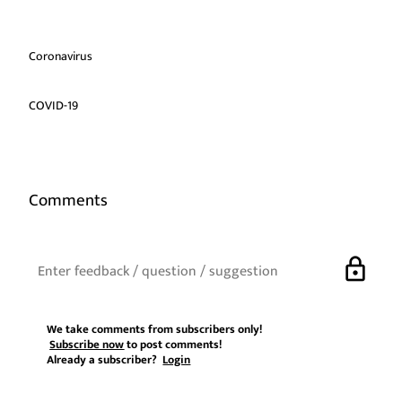
Coronavirus
COVID-19
Comments
lock
We take comments from subscribers only!
Subscribe now
to post comments!
Already a subscriber?
Login