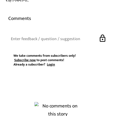
राह निकलेगी.
Comments
lock
We take comments from subscribers only!
Subscribe now
to post comments!
Already a subscriber?
Login