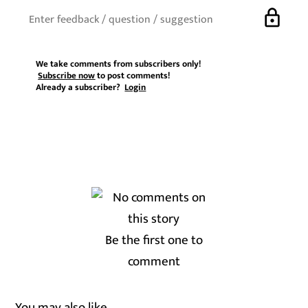
lock
We take comments from subscribers only!
Subscribe now
to post comments!
Already a subscriber?
Login
Be the first one to
comment
You may also like