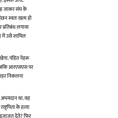
ी है. इसके उलट
गर वह जाकर संघ के
ंछन स्वतः खत्म हो
 प्रतिबंध लगाया
 में उसे शामिल
गा. पंडित नेहरू
े. जबकि आरएसएस पर
ं बाहर निकलना
ए अभयदान था. वह
्ट्रपिता के हत्या
की इजाजत देते? फिर