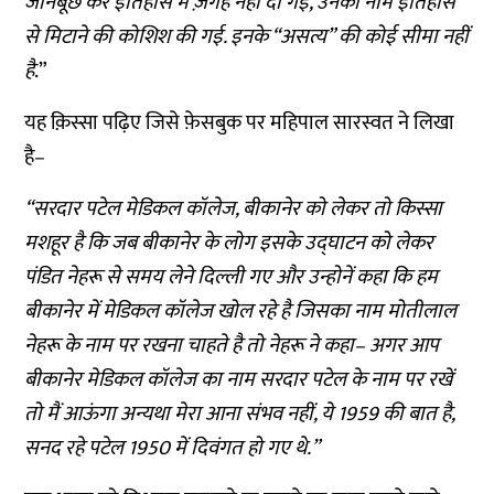
जानबूछ
कर
इतिहास
में
ज़गह
नहीं
दी
गई
,
उनका
नाम
इतिहास
से
मिटाने
की
कोशिश
की
गई
.
इनके
“
असत्य
”
की
कोई
सीमा
नहीं
है
.”
यह
क़िस्सा
पढ़िए
जिसे
फ़ेसबुक
पर
महिपाल
सारस्वत
ने
लिखा
है
–
“
सरदार
पटेल
मेडिकल
कॉलेज
,
बीकानेर
को
लेकर
तो
किस्सा
मशहूर
है
कि
जब
बीकानेर
के
लोग
इसके
उद्घाटन
को
लेकर
पंडित
नेहरू
से
समय
लेने
दिल्ली
गए
और
उन्होनें
कहा
कि
हम
बीकानेर
में
मेडिकल
कॉलेज
खोल
रहे
है
जिसका
नाम
मोतीलाल
नेहरू
के
नाम
पर
रखना
चाहते
है
तो
नेहरू
ने
कहा
–
अगर
आप
बीकानेर
मेडिकल
कॉलेज
का
नाम
सरदार
पटेल
के
नाम
पर
रखें
तो
मैं
आऊंगा
अन्यथा
मेरा
आना
संभव
नहीं
,
ये
1959
की
बात
है
,
सनद
रहे
पटेल
1950
में
दिवंगत
हो
गए
थे
.”