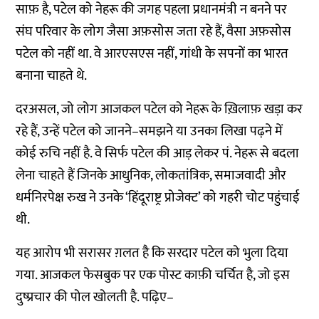
साफ़
है
,
पटेल
को
नेहरू
की
जगह
पहला
प्रधानमंत्री
न
बनने
पर
संघ
परिवार
के
लोग
जैसा
अफ़सोस
जता
रहे
हैं
,
वैसा
अफ़सोस
पटेल
को
नहीं
था
.
वे
आरएसएस
नहीं
,
गांधी
के
सपनों
का
भारत
बनाना
चाहते
थे
.
दरअसल
,
जो
लोग
आजकल
पटेल
को
नेहरू
के
ख़िलाफ़
खड़ा
कर
रहे
हैं
,
उन्हें
पटेल
को
जानने
–
समझने
या
उनका
लिखा
पढ़ने
में
कोई
रुचि
नहीं
है
.
वे
सिर्फ
पटेल
की
आड़
लेकर
पं
.
नेहरू
से
बदला
लेना
चाहते
हैं
जिनके
आधुनिक
,
लोकतांत्रिक
,
समाजवादी
और
धर्मनिरपेक्ष
रुख
ने
उनके
‘
हिंदूराष्ट्र
प्रोजेक्ट
’
को
गहरी
चोट
पहुंचाई
थी
.
यह
आरोप
भी
सरासर
ग़लत
है
कि
सरदार
पटेल
को
भुला
दिया
गया
.
आजकल
फेसबुक
पर
एक
पोस्ट
काफ़ी
चर्चित
है
,
जो
इस
दुष्प्रचार
की
पोल
खोलती
है
.
पढ़िए
–