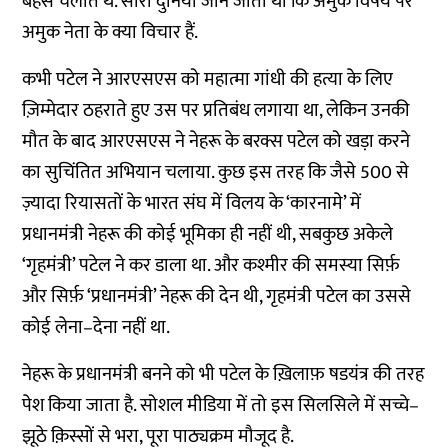
बहस
चलाते
थे
.
सारी
दुनिया
जान
जाती
थी
कि
अमुक
विषय
पर
अमुक
नेता
के
क्या
विचार
हैं
.
कभी
पटेल
ने
आरएसएस
को
महात्मा
गांधी
की
हत्या
के
लिए
ज़िम्मेदार
ठहराते
हुए
उस
पर
प्रतिबंध
लगाया
था
,
लेकिन
उनकी
मौत
के
बाद
आरएसएस
ने
नेहरू
के
बरक्स
पटेल
को
खड़ा
करने
का
सुचिंतित
अभियान
चलाया
.
कुछ
इस
तरह
कि
जैसे
500
से
ज़्यादा
रियासतों
के
भारत
संघ
में
विलय
के
‘
कारनामे
’
में
प्रधानमंत्री
नेहरू
की
कोई
भूमिका
ही
नहीं
थी
,
सबकुछ
अकेले
‘
गृहमंत्री
’
पटेल
ने
कर
डाला
था
.
और
कश्मीर
की
समस्या
सिर्फ़
और
सिर्फ़
‘
प्रधानमंत्री
’
नेहरू
की
देन
थी
,
गृहमंत्री
पटेल
का
उससे
कोई
लेना
–
देना
नहीं
था
.
नेहरू
के
प्रधानमंत्री
बनने
को
भी
पटेल
के
ख़िलाफ़
षडयंत्र
की
तरह
पेश
किया
जाता
है
.
सोशल
मीडिया
में
तो
इस
सिलसिले
में
सच्चे
–
झूठे
क़िस्सों
से
भरा
,
पूरा
पाठ्यक्रम
मौजूद
है
.