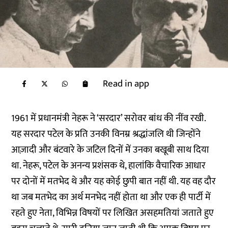
Read in app
1961
में
प्रधानमंत्री
नेहरू
ने
‘
सरदार
’
सरोवर
बांध
की
नींव
रखी
.
यह
सरदार
पटेल
के
प्रति
उनकी
विनम्र
श्रद्धांजलि
थी
जिन्होंने
आज़ादी
और
बंटवारे
के
जटिल
दिनों
में
उनका
बखूबी
साथ
दिया
था
.
नेहरू
,
पटेल
के
अनन्य
प्रशंसक
थे
,
हालांकि
वैचारिक
आधार
पर
दोनों
में
मतभेद
थे
और
यह
कोई
छुपी
बात
नहीं
थी
.
यह
वह
दौर
था
जब
मतभेद
का
अर्थ
मनभेद
नहीं
होता
था
और
एक
ही
पार्टी
में
रहते
हुए
नेता
,
विभिन्न
विषयों
पर
लिखित
असहमतियां
जताते
हुए