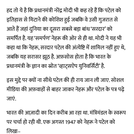
हद
तो
ये
है
कि
प्रधानमंत्री
नरेंद्र
मोदी
भी
कह
रहे
हैं
कि
पटेल
को
इतिहास
से
मिटाने
की
कोशिश
हुई
जबकि
वे
उसी
गुजरात
से
आते
हैं
जहां
दुनिया
का
दूसरा
सबसे
बड़ा
बांध
‘
सरदार
’
को
समर्पित
है
.
यह
‘
समर्पण
’
नेहरू
की
ओर
से
ही
था
.
मोदी
ने
यह
भी
कहा
था
कि
नेहरू
,
सरदार
पटेल
की
अंत्येष्टि
में
शामिल
नहीं
हुए
थे
,
जबकि
यह
सरासर
झूठ
है
.
अफ़सोस
होता
है
कि
भारत
के
प्रधानमंत्री
के
ज्ञान
का
स्रोत
‘
व्हाट्सऐप
युनिवर्सिटी
’
है
.
इस
मुद्दे
पर
क्यों
ना
सीधे
पटेल
की
ही
राय
जान
ली
जाए
.
सोशल
मीडिया
की
अफ़वाहों
से
बाहर
जाकर
नेहरू
और
पटेल
के
पत्र
पढ़े
जाएं
.
भारत
की
आज़ादी
का
दिन
करीब
आ
रहा
था
.
मंत्रिमंडल
के
स्वरूप
पर
चर्चा
हो
रही
थी
.
एक
अगस्त
1947
को
नेहरू
ने
पटेल
को
लिखा
–