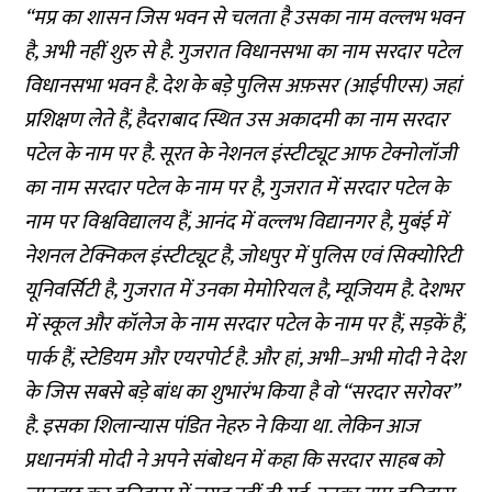
“
मप्र
का
शासन
जिस
भवन
से
चलता
है
उसका
नाम
वल्लभ
भवन
है
,
अभी
नहीं
शुरु
से
है
.
गुजरात
विधानसभा
का
नाम
सरदार
पटेल
विधानसभा
भवन
है
.
देश
के
बड़े
पुलिस
अफ़सर
(
आईपीएस
)
जहां
प्रशिक्षण
लेते
हैं
,
हैदराबाद
स्थित
उस
अकादमी
का
नाम
सरदार
पटेल
के
नाम
पर
है
.
सूरत
के
नेशनल
इंस्टीट्यूट
आफ
टेक्नोलॉजी
का
नाम
सरदार
पटेल
के
नाम
पर
है
,
गुजरात
में
सरदार
पटेल
के
नाम
पर
विश्वविद्यालय
हैं
,
आनंद
में
वल्लभ
विद्यानगर
है
,
मुबंई
में
नेशनल
टेक्निकल
इंस्टीट्यूट
है
,
जोधपुर
में
पुलिस
एवं
सिक्योरिटी
यूनिवर्सिटी
है
,
गुजरात
में
उनका
मेमोरियल
है
,
म्यूजियम
है
.
देशभर
में
स्कूल
और
कॉलेज
के
नाम
सरदार
पटेल
के
नाम
पर
हैं
,
सड़कें
हैं
,
पार्क
हैं
,
स्टेडियम
और
एयरपोर्ट
है
.
और
हां
,
अभी
–
अभी
मोदी
ने
देश
के
जिस
सबसे
बड़े
बांध
का
शुभारंभ
किया
है
वो
“
सरदार
सरोवर
”
है
.
इसका
शिलान्यास
पंडित
नेहरु
ने
किया
था
.
लेकिन
आज
प्रधानमंत्री
मोदी
ने
अपने
संबोधन
में
कहा
कि
सरदार
साहब
को