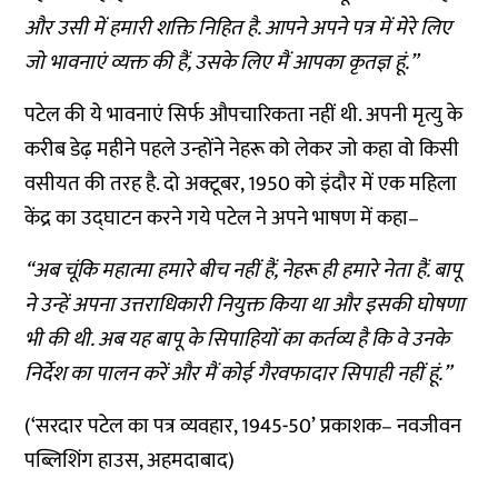
और
उसी
में
हमारी
शक्ति
निहित
है
.
आपने
अपने
पत्र
में
मेरे
लिए
जो
भावनाएं
व्यक्त
की
हैं
,
उसके
लिए
मैं
आपका
कृतज्ञ
हूं
.”
पटेल
की
ये
भावनाएं
सिर्फ
औपचारिकता
नहीं
थी
.
अपनी
मृत्यु
के
करीब
डेढ़
महीने
पहले
उन्होंने
नेहरू
को
लेकर
जो
कहा
वो
किसी
वसीयत
की
तरह
है
.
दो
अक्टूबर
, 1950
को
इंदौर
में
एक
महिला
केंद्र
का
उद्घाटन
करने
गये
पटेल
ने
अपने
भाषण
में
कहा
–
“
अब
चूंकि
महात्मा
हमारे
बीच
नहीं
हैं
,
नेहरू
ही
हमारे
नेता
हैं
.
बापू
ने
उन्हें
अपना
उत्तराधिकारी
नियुक्त
किया
था
और
इसकी
घोषणा
भी
की
थी
.
अब
यह
बापू
के
सिपाहियों
का
कर्तव्य
है
कि
वे
उनके
निर्देश
का
पालन
करें
और
मैं
कोई
गैरवफादार
सिपाही
नहीं
हूं
.”
(‘
सरदार
पटेल
का
पत्र
व्यवहार
, 1945-50’
प्रकाशक
–
नवजीवन
पब्लिशिंग
हाउस
,
अहमदाबाद
)