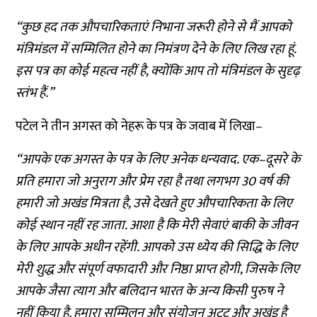
“
कुछ
हद
तक
औपचारिकताएं
निभाना
जरूरी
होने
से
मैं
आपको
मंत्रिमंडल
में
सम्मिलित
होने
का
निमंत्रण
देने
के
लिए
लिख
रहा
हूं
.
इस
पत्र
का
कोई
महत्व
नहीं
है
,
क्योंकि
आप
तो
मंत्रिमंडल
के
सुदृढ़
स्तंभ
हैं
.”
पटेल
ने
तीन
अगस्त
को
नेहरू
के
पत्र
के
जवाब
में
लिखा
–
“
आपके
एक
अगस्त
के
पत्र
के
लिए
अनेक
धन्यवाद
.
एक
–
दूसरे
के
प्रति
हमारा
जो
अनुराग
और
प्रेम
रहा
है
तथा
लगभग
30
वर्ष
की
हमारी
जो
अखंड
मित्रता
है
,
उसे
देखते
हुए
औपचारिकता
के
लिए
कोई
स्थान
नहीं
रह
जाता
.
आशा
है
कि
मेरी
सेवाएं
बाकी
के
जीवन
के
लिए
आपके
अधीन
रहेंगी
.
आपको
उस
ध्येय
की
सिद्धि
के
लिए
मेरी
शुद्ध
और
संपूर्ण
वफादारी
और
निष्ठा
प्राप्त
होगी
,
जिसके
लिए
आपके
जैसा
त्याग
और
बलिदान
भारत
के
अन्य
किसी
पुरुष
ने
नहीं
किया
है
.
हमारा
सम्मिलन
और
संयोजन
अटूट
और
अखंड
है