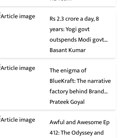
Rs 2.3 crore a day, 8
years: Yogi govt
outspends Modi govt
when it comes to ads
Basant Kumar
The enigma of
BlueKraft: The narrative
factory behind Brand
Modi
Prateek Goyal
Awful and Awesome Ep
412: The Odyssey and