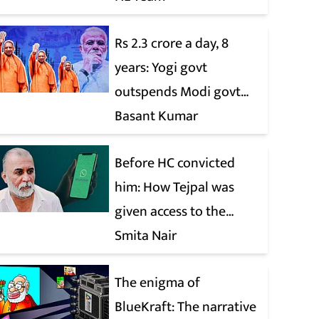
Rs 2.3 crore a day, 8
years: Yogi govt
outspends Modi govt
when it comes to ads
Basant Kumar
Before HC convicted
him: How Tejpal was
given access to the
victim’s personal chats
Smita Nair
to build his defence
The enigma of
BlueKraft: The narrative