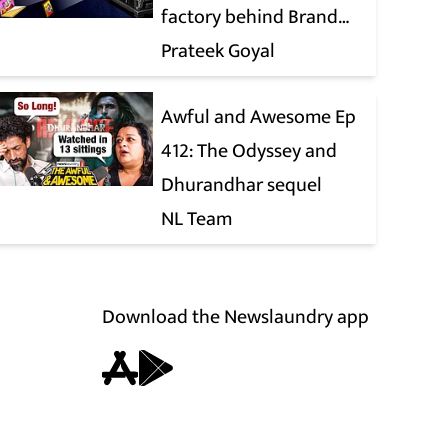
factory behind Brand
Modi
Prateek Goyal
Awful and Awesome Ep
412: The Odyssey and
Dhurandhar sequel
NL Team
Download the Newslaundry app