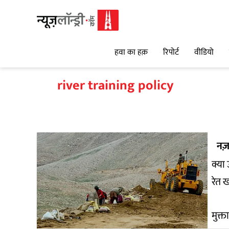
हवा का हक़
रिपोर्ट
वीडियो
river training policy
नज़
क्या 
रेत 
मुक्