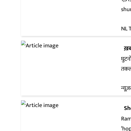
shu
NL 
ख़ब
घुटनो
तकली
न्यूज़
Sh
Ram
‘hop