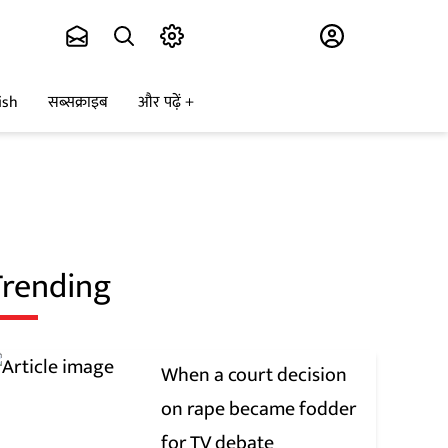
Subscribe
ish
सब्सक्राइब
और पढ़ें
Trending
When a court decision
on rape became fodder
for TV debate