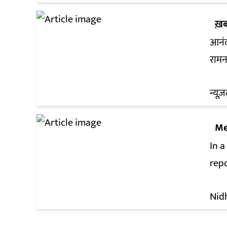
ख़ब
आनंद
रामन
न्यूज़
Me
In a
rep
Nid