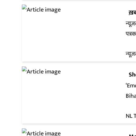
ख़ब
न्यूज
पत्र
न्यूज़
Sh
‘Em
Bih
NL 