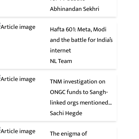
Abhinandan Sekhri
Hafta 601: Meta, Modi
and the battle for India’s
internet
NL Team
TNM investigation on
ONGC funds to Sangh-
linked orgs mentioned
in JPC on Corporate Laws
Sachi Hegde
Bill
The enigma of