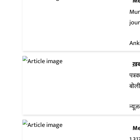
Me
Mur
jour
Ank
ख़ब
पत्रक
बोली
न्यूज़
Me
1,31