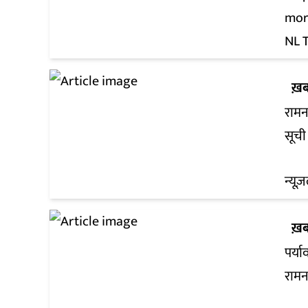
mort
NL 
ख़ब
रामन
सूची
न्यूज़
ख़ब
पर्या
रामन