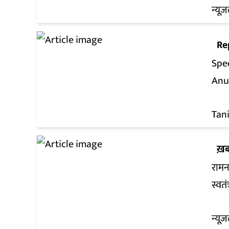
न्यूज़
Re
Spee
Anu
Tan
ख़ब
रामन
स्वतं
न्यूज़