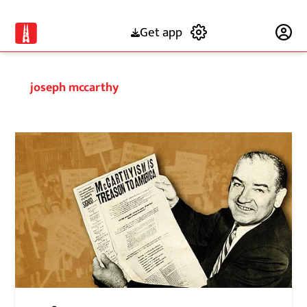
Get app
Subscribe
joseph mccarthy