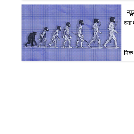
न्यू
क्या
निक 