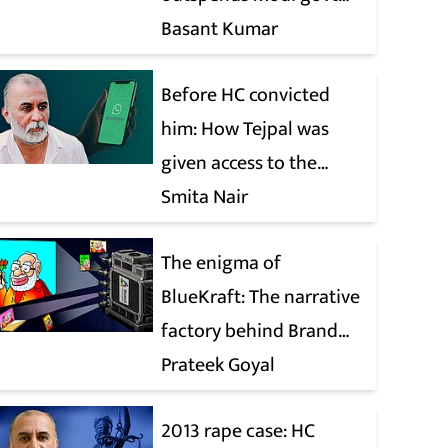
when it comes to ads
Basant Kumar
Before HC convicted
him: How Tejpal was
given access to the
victim’s personal chats
Smita Nair
to build his defence
The enigma of
BlueKraft: The narrative
factory behind Brand
Modi
Prateek Goyal
2013 rape case: HC