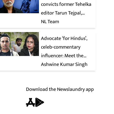
convicts former Tehelka
editor Tarun Tejpal,
reverses 2021 acquittal
NL Team
Advocate ‘for Hindus’,
celeb-commentary
influencer: Meet the
latest complainants
Ashwine Kumar Singh
against CJP
Download the Newslaundry app