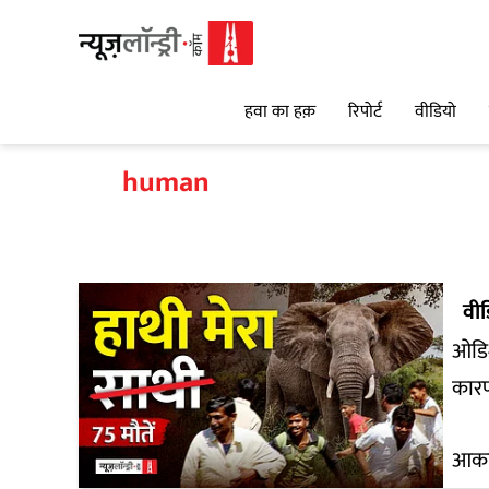
हवा का हक़
रिपोर्ट
वीडियो
human
वी
ओडिशा 
कार
आकां